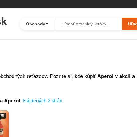
Obchody
Hľa
▼
obchodných reťazcov. Pozrite si, kde kúpiť
Aperol v akcii
a 
na Aperol
Nájdených 2 strán
 75