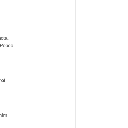
ota,
 Pepco
rol
aním