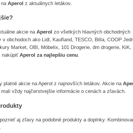
u na
Aperol
z aktuálnych letákov.
jšie?
aktuálne akcie na
Aperol
zo všetkých hlavných obchodných
y v obchodoch ako Lidl, Kaufland, TESCO, Billa, COOP Jedn
 Market, OBI, Möbelix, 101 Drogerie, dm drogerie, KiK,
i nakúpiť
Aperol za najlepšiu cenu
.
 platné akcie na Aperol z najnovších letákov. Akcie na
Ape
 mali vždy najčerstvejšie informácie o cenách a zľavách.
produkty
 pozrieť aj zľavy na podobné produkty a doplnky. Kombinov
.