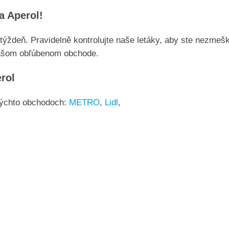
a Aperol!
ýždeň. Pravidelně kontrolujte naše letáky, aby ste nezmešk
šom obľúbenom obchode.
rol
týchto obchodoch:
METRO
,
Lidl
,