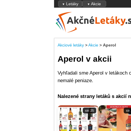
Letáky
Akcie
▼
▼
Akciové letáky
>
Akcie
>
Aperol
Aperol v akcii
Vyhľadali sme Aperol v letákoch 
nemalé peniaze.
Nalezené strany letáků s akcií 
str. 25
str.