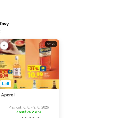
zľavy
2
str. 75
+
Lidl
Aperol
Platnosť: 6. 8. - 9. 8. 2026
Zostáva 2 dni