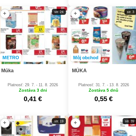
str. 24
str. 3
+
+
METRO
Môj obchod
Múka
MÚKA
Platnosť: 29. 7. - 11. 8. 2026
Platnosť: 31. 7. - 13. 8. 2026
Zostáva 3 dni
Zostáva 5 dnů
0,41 €
0,55 €
str. 19
str. 39
+
+