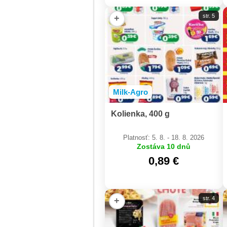
str. 5
+
Milk-Agro
Kolienka, 400 g
Platnosť: 5. 8. - 18. 8. 2026
Zostáva 10 dnů
0,89 €
str. 4
+