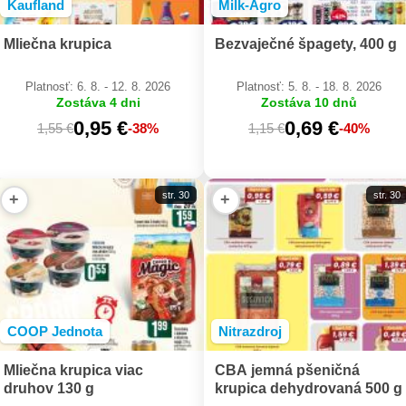
Kaufland
Milk-Agro
Mliečna krupica
Bezvaječné špagety, 400 g
Platnosť: 6. 8. - 12. 8. 2026
Platnosť: 5. 8. - 18. 8. 2026
Zostáva 4 dni
Zostáva 10 dnů
0,95 €
0,69 €
1,55 €
-38%
1,15 €
-40%
str. 30
str. 30
+
+
COOP Jednota
Nitrazdroj
Mliečna krupica viac
CBA jemná pšeničná
druhov 130 g
krupica dehydrovaná 500 g