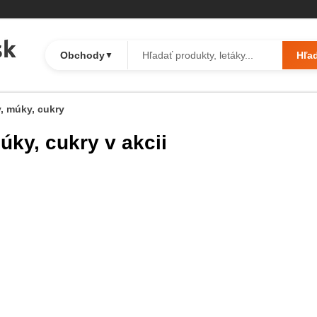
Obchody
Hľa
▼
, múky, cukry
úky, cukry v akcii