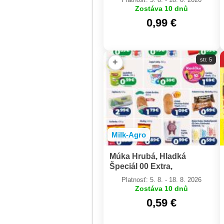
Zostáva 10 dnů
0,99 €
str. 5
+
Milk-Agro
Múka Hrubá, Hladká
Špeciál 00 Extra,
Polohrubá Výberová, 1 kg
Platnosť: 5. 8. - 18. 8. 2026
Zostáva 10 dnů
0,59 €