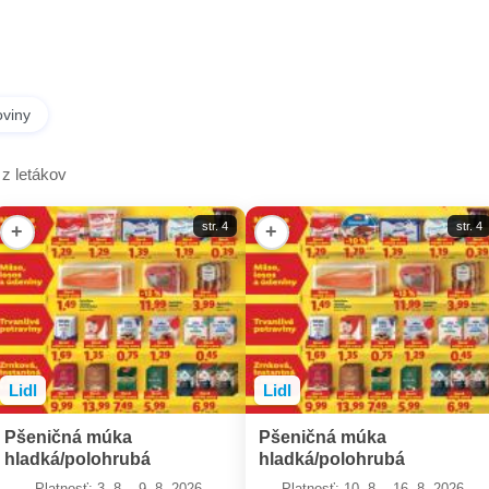
viny
z letákov
str. 4
str. 4
+
+
Lidl
Lidl
Pšeničná múka
Pšeničná múka
hladká/polohrubá
hladká/polohrubá
Platnosť: 3. 8. - 9. 8. 2026
Platnosť: 10. 8. - 16. 8. 2026