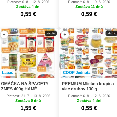
Platnosť: 6. 8. - 12. 8. 2026
Platnosť: 6. 8. - 19. 8. 2026
Zostáva 4 dni
Zostáva 11 dnů
0,55 €
0,59 €
str. 14
str. 17
+
+
Labaš
COOP Jednota
OMÁČKA NA ŠPAGETY
PREMIUM Mliečna krupica
ZMES 400g HAMÉ
viac druhov 130 g
Platnosť: 31. 7. - 13. 8. 2026
Platnosť: 6. 8. - 12. 8. 2026
Zostáva 5 dnů
Zostáva 4 dni
1,55 €
0,55 €