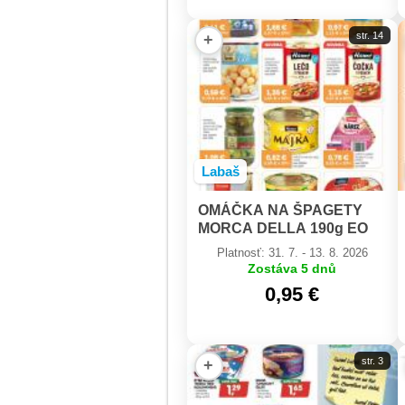
str. 14
+
Labaš
OMÁČKA NA ŠPAGETY
MORCA DELLA 190g EO
TATRAKON
Platnosť: 31. 7. - 13. 8. 2026
Zostáva 5 dnů
0,95 €
str. 3
+