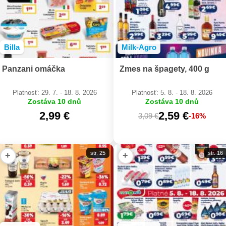
Billa
Milk-Agro
Panzani omáčka
Zmes na špagety, 400 g
Platnosť: 29. 7. - 18. 8. 2026
Platnosť: 5. 8. - 18. 8. 2026
Zostáva 10 dnů
Zostáva 10 dnů
2,99 €
2,59 €
3,09 €
-16%
str. 25
str. 16
+
+