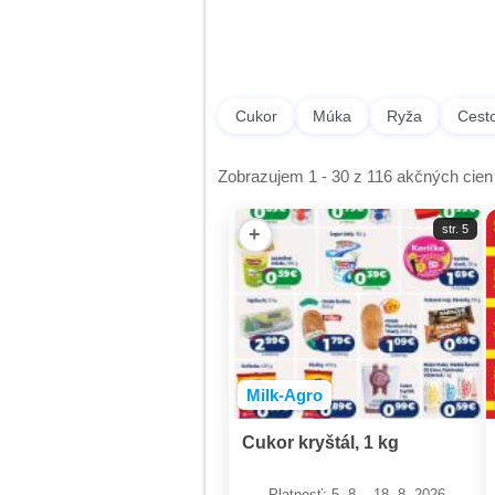
Cukor
Múka
Ryža
Cesto
Zobrazujem 1 - 30 z 116 akčných cien 
str. 5
+
Milk-Agro
Cukor kryštál, 1 kg
Platnosť: 5. 8. - 18. 8. 2026