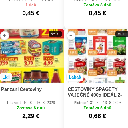
1 deň
Zostáva 8 dnů
0,45 €
0,45 €
str. 31
str. 16
+
+
Lidl
Labaš
Panzani Cestoviny
CESTOVINY ŠPAGETY
VAJEČNÉ 400g IDEÁL 2-
VAJEČNÉ
Platnosť: 10. 8. - 16. 8. 2026
Platnosť: 31. 7. - 13. 8. 2026
Zostáva 8 dnů
Zostáva 5 dnů
2,29 €
0,68 €