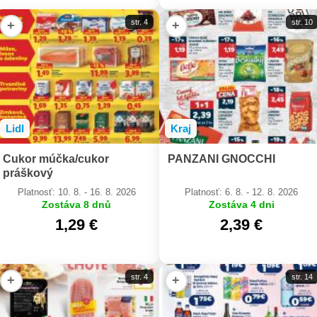
str. 4
str. 10
+
+
Lidl
Kraj
Cukor múčka/cukor
PANZANI GNOCCHI
práškový
Platnosť: 10. 8. - 16. 8. 2026
Platnosť: 6. 8. - 12. 8. 2026
Zostáva 8 dnů
Zostáva 4 dni
1,29 €
2,39 €
str. 4
str. 14
+
+