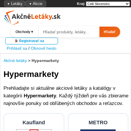
Letáky
Akcie
Kraj:
▼
▼
Obchody
▼
Hľadať
Registrovať sa
Prihlásiť sa
/
Obnoviť heslo
Akčné letáky
>
Hypermarkety
Hypermarkety
Prehliadajte si aktuálne akciové letáky a katalógy v
kategórii
Hypermarkety
. Každý týždeň pre vás zbierame
najnovšie ponuky od obľúbených obchodov a reťazcov.
Kaufland
METRO