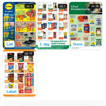
str. 1
str. 3
str. 38
Lidl
1. day
Tesco
str. 25
Labaš