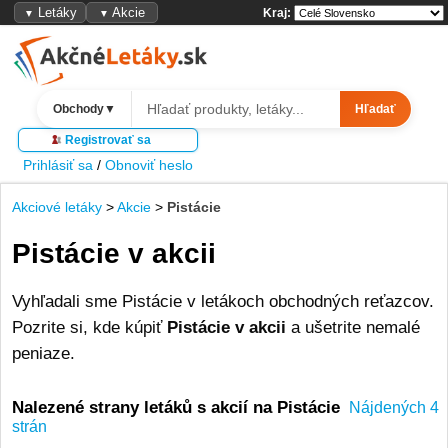
Letáky
Akcie
Kraj:
▼
▼
Obchody
▼
Hľadať
Registrovať sa
Prihlásiť sa
/
Obnoviť heslo
Akciové letáky
>
Akcie
>
Pistácie
Pistácie v akcii
Vyhľadali sme Pistácie v letákoch obchodných reťazcov.
Pozrite si, kde kúpiť
Pistácie v akcii
a ušetrite nemalé
peniaze.
Nalezené strany letáků s akcií na Pistácie
Nájdených 4
strán