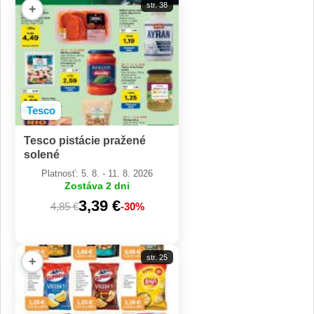
str. 38
+
Tesco
Tesco pistácie pražené
solené
Platnosť: 5. 8. - 11. 8. 2026
Zostáva 2 dni
3,39 €
4,85 €
-30%
str. 25
+