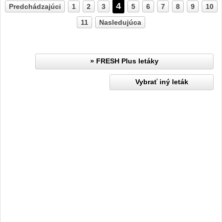
4
Predchádzajúci
1
2
3
5
6
7
8
9
10
11
Nasledujúca
» FRESH Plus letáky
Vybrať iný leták