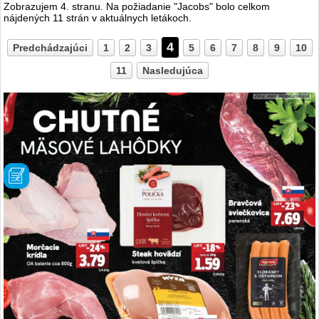
Zobrazujem 4. stranu. Na požiadanie "Jacobs" bolo celkom
nájdených
11
strán v aktuálnych letákoch.
4
Predchádzajúci
1
2
3
5
6
7
8
9
10
11
Nasledujúca