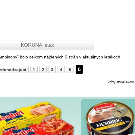
KORUNA leták
Sampinony" bolo celkom nájdených
6
strán v aktuálnych letákoch.
6
edchádzajúci
1
2
3
4
5