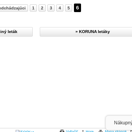
6
edchádzajúci
1
2
3
4
5
iný leták
» KORUNA letáky
Nákupn
Vytlačiť
Hore
Mapa stránok