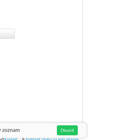
ý zoznam
Otvoriť
Kontakt
Nahlásiť chybu na tejto stránke