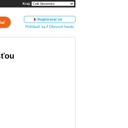
Kraj:
Registrovať sa
dať
Prihlásiť sa
/
Obnoviť heslo
sťou