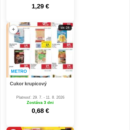
1,29 €
str. 24
+
METRO
Cukor krupicový
Platnosť: 29. 7. - 11. 8. 2026
Zostáva 3 dni
0,68 €