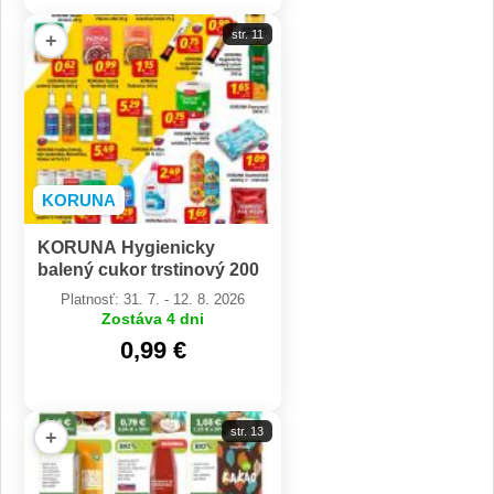
str. 11
+
KORUNA
KORUNA Hygienicky
balený cukor trstinový 200
g
Platnosť: 31. 7. - 12. 8. 2026
Zostáva 4 dni
0,99 €
str. 13
+