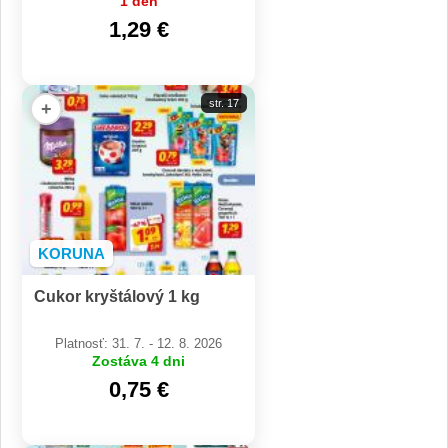
1 deň
1,29 €
str. 17
+
KORUNA
Cukor kryštálový 1 kg
Platnosť: 31. 7. - 12. 8. 2026
Zostáva 4 dni
0,75 €