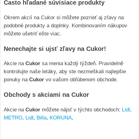
Často hľadané súvisiace produkty
Okrem akcií na Cukor si môžete pozrieť aj zľavy na
podobné produkty a doplnky. Kombinovaním nákupov
môžete ušetriť ešte viac.
Nenechajte si ujsť zľavy na Cukor!
Akcie na
Cukor
sa menia každý týždeň. Pravidelně
kontrolujte naše letáky, aby ste nezmeškali najlepšie
ponuky na
Cukor
vo vašom obľúbenom obchode.
Obchody s akciami na Cukor
Akcie na
Cukor
môžete nájsť v týchto obchodoch:
Lidl
,
METRO
,
Lidl
,
Billa
,
KORUNA
,