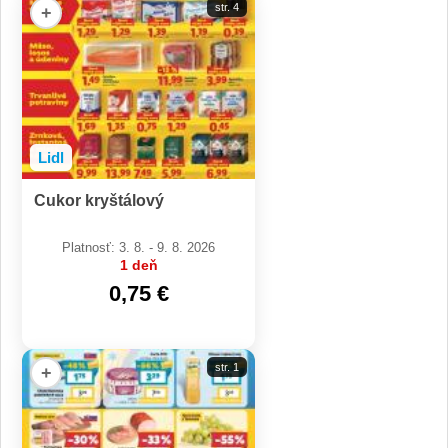
str. 4
+
Lidl
Cukor kryštálový
Platnosť: 3. 8. - 9. 8. 2026
1 deň
0,75 €
str. 1
+