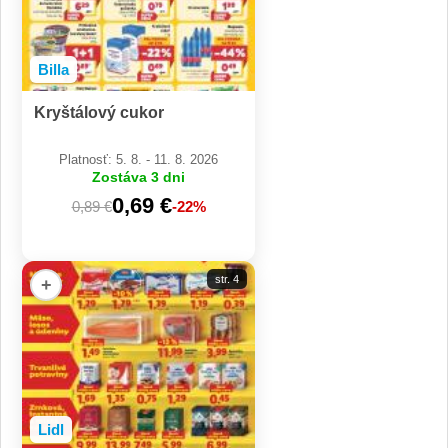
Billa
Kryštálový cukor
Platnosť: 5. 8. - 11. 8. 2026
Zostáva 3 dni
0,69 €
0,89 €
-22%
str. 4
+
Lidl