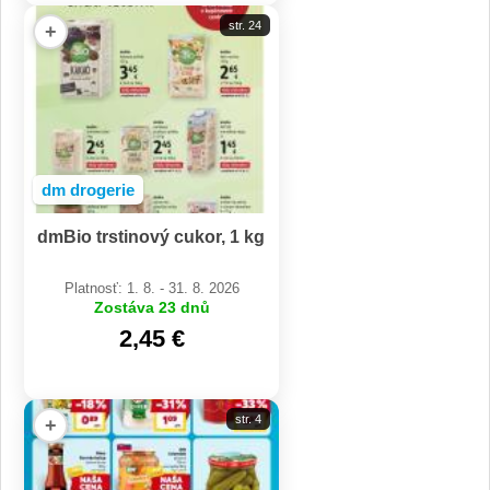
str. 24
+
dm drogerie
dmBio trstinový cukor, 1 kg
Platnosť: 1. 8. - 31. 8. 2026
Zostáva 23 dnů
2,45 €
str. 4
+