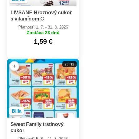
LIVSANE Hroznový cukor
s vitamínom C
Platnosť: 1. 7. - 31. 8. 2026
Zostáva 23 dnů
1,59 €
str. 12
+
Billa
Sweet Family trstinový
cukor
Platnosť: 5. 8. - 11. 8. 2026