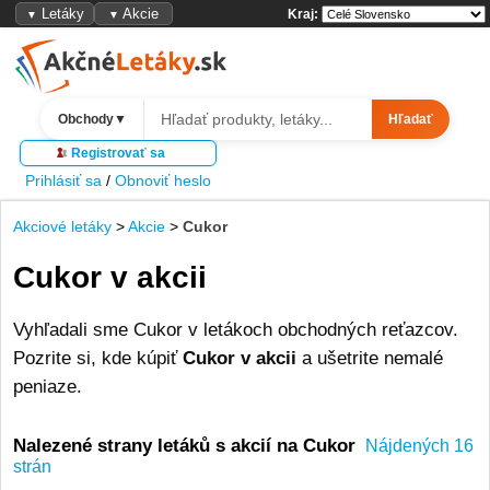
Letáky
Akcie
Kraj:
▼
▼
Obchody
▼
Hľadať
Registrovať sa
Prihlásiť sa
/
Obnoviť heslo
Akciové letáky
>
Akcie
>
Cukor
Cukor v akcii
Vyhľadali sme Cukor v letákoch obchodných reťazcov.
Pozrite si, kde kúpiť
Cukor v akcii
a ušetrite nemalé
peniaze.
Nalezené strany letáků s akcií na Cukor
Nájdených 16
strán