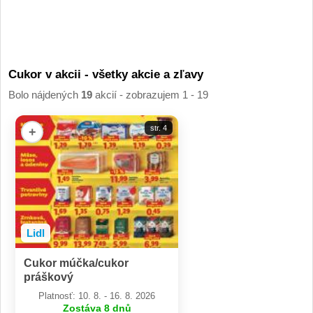
Cukor v akcii - všetky akcie a zľavy
Bolo nájdených
19
akcií - zobrazujem 1 - 19
str. 4
+
Lidl
Cukor múčka/cukor
práškový
Platnosť: 10. 8. - 16. 8. 2026
Zostáva 8 dnů