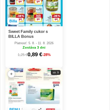
Billa
Sweet Family cukor s
BILLA Bonus
Platnosť: 5. 8. - 11. 8. 2026
Zostáva 3 dni
0,89 €
1,25 €
-28%
str. 9
+
BENU