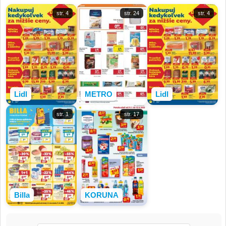
str. 4
str. 24
str. 4
Lidl
METRO
Lidl
str. 1
str. 17
Billa
KORUNA