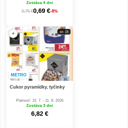
Zostáva 4 dni
0,69 €
0,75 €
-8%
str. 19
+
METRO
Cukor pyramídky, tyčinky
Platnosť: 15. 7. - 11. 8. 2026
Zostáva 3 dni
6,82 €