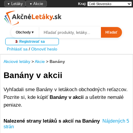
Letáky
Akcie
Kraj:
▼
▼
Obchody
▼
Hľadať
Registrovať sa
Prihlásiť sa
/
Obnoviť heslo
Akciové letáky
>
Akcie
>
Banány
Banány v akcii
Vyhľadali sme Banány v letákoch obchodných reťazcov.
Pozrite si, kde kúpiť
Banány v akcii
a ušetrite nemalé
peniaze.
Nalezené strany letáků s akcií na Banány
Nájdených 5
strán