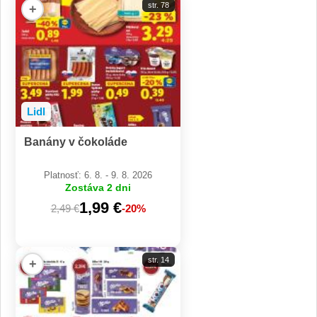
str. 78
+
Lidl
Banány v čokoláde
Platnosť: 6. 8. - 9. 8. 2026
Zostáva 2 dni
1,99 €
2,49 €
-20%
str. 14
+