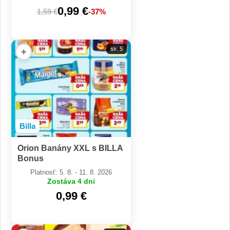
0,99 €
1,59 €
-37%
str. 5
+
Billa
Orion Banány XXL s BILLA
Bonus
Platnosť: 5. 8. - 11. 8. 2026
Zostáva 4 dni
0,99 €