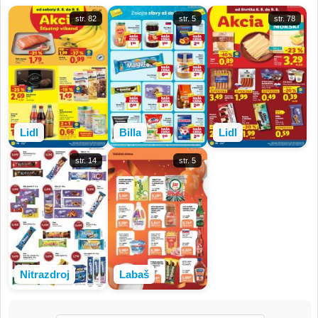
str. 82
str. 5
str. 78
Lidl
Billa
Lidl
str. 14
str. 5
Nitrazdroj
Labaš