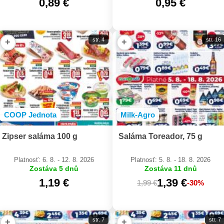
0,89 €
0,95 €
str. 4
str. 16
+
+
COOP Jednota
Milk-Agro
Zipser saláma 100 g
Saláma Toreador, 75 g
Platnosť: 6. 8. - 12. 8. 2026
Platnosť: 5. 8. - 18. 8. 2026
Zostáva 5 dnů
Zostáva 11 dnů
1,19 €
1,39 €
1,99 €
-30%
str. 7
str. 7
+
+