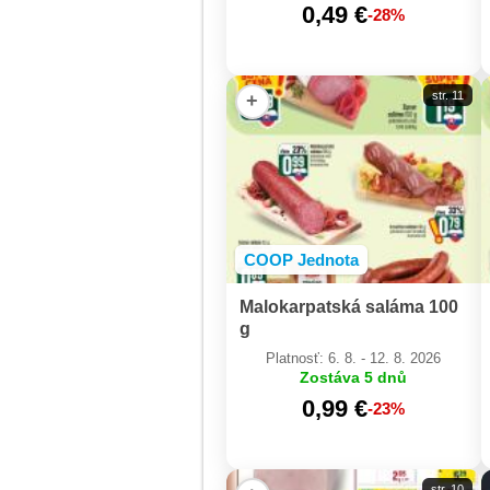
0,49 €
-28%
str. 11
+
COOP Jednota
Malokarpatská saláma 100
g
Platnosť: 6. 8. - 12. 8. 2026
Zostáva 5 dnů
0,99 €
-23%
str. 10