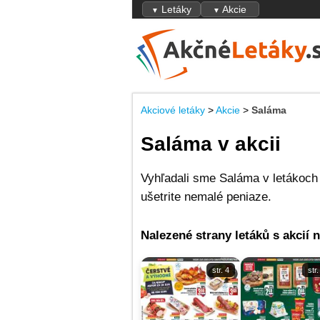
Letáky
Akcie
▼
▼
Akciové letáky
>
Akcie
>
Saláma
Saláma v akcii
Vyhľadali sme Saláma v letákoch 
ušetrite nemalé peniaze.
Nalezené strany letáků s akcií 
str. 4
str.