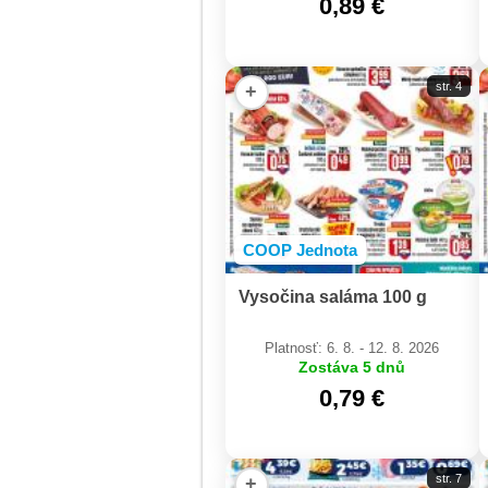
0,89 €
str. 4
+
COOP Jednota
Vysočina saláma 100 g
Platnosť: 6. 8. - 12. 8. 2026
Zostáva 5 dnů
0,79 €
str. 7
+