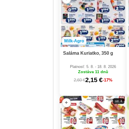
Milk-Agro
Saláma Kuriatko, 350 g
Platnosť: 5. 8. - 18. 8. 2026
Zostáva 11 dnů
2,15 €
2,60 €
-17%
str. 4
+