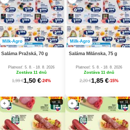
Milk-Agro
Milk-Agro
Saláma Pražská, 70 g
Saláma Milánska, 75 g
Platnosť: 5. 8. - 18. 8. 2026
Platnosť: 5. 8. - 18. 8. 2026
Zostáva 11 dnů
Zostáva 11 dnů
1,50 €
1,85 €
1,99 €
-24%
2,20 €
-15%
str. 11
str. 11
+
+