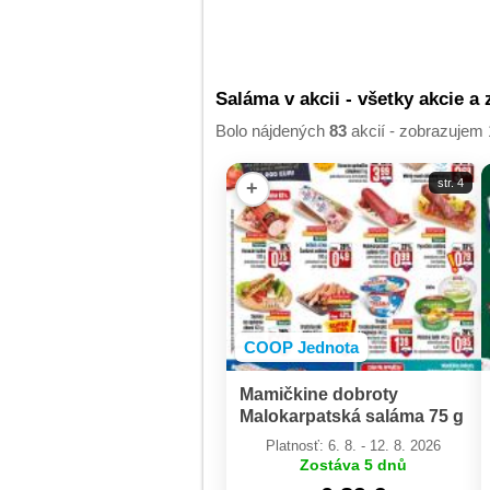
Saláma v akcii - všetky akcie a 
Bolo nájdených
83
akcií - zobrazujem 
str. 4
+
COOP Jednota
Mamičkine dobroty
Malokarpatská saláma 75 g
/ Nitran saláma 75 g
Platnosť: 6. 8. - 12. 8. 2026
Zostáva 5 dnů