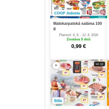
COOP Jednota
Malokarpatská saláma 100
g
Platnosť: 6. 8. - 12. 8. 2026
Zostáva 5 dnů
0,99 €
str. 12
+
Billa