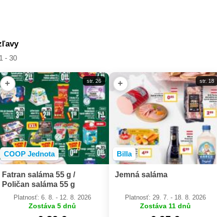
zľavy
1 - 30
str. 26
str. 18
+
+
COOP Jednota
Billa
Fatran saláma 55 g /
Jemná saláma
Poličan saláma 55 g
Platnosť: 6. 8. - 12. 8. 2026
Platnosť: 29. 7. - 18. 8. 2026
Zostáva 5 dnů
Zostáva 11 dnů