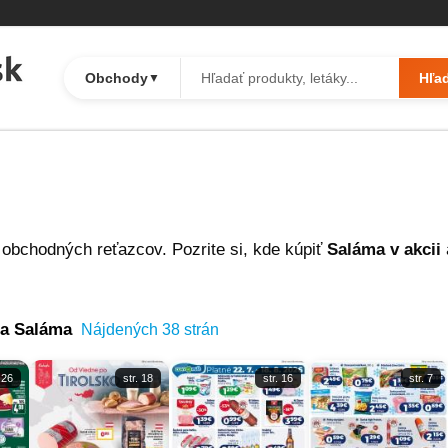
Obchody
Hľa
▼
obchodných reťazcov. Pozrite si, kde kúpiť
Saláma v akcii
na Saláma
Nájdených 38 strán
 26
str. 18
str. 16
str. 7