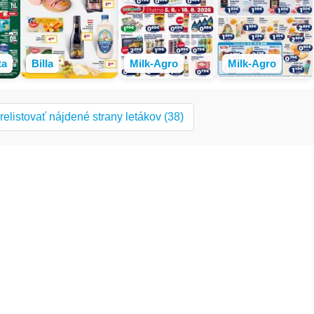
ta
Billa
Milk-Agro
Milk-Agro
relistovať nájdené strany letákov (38)