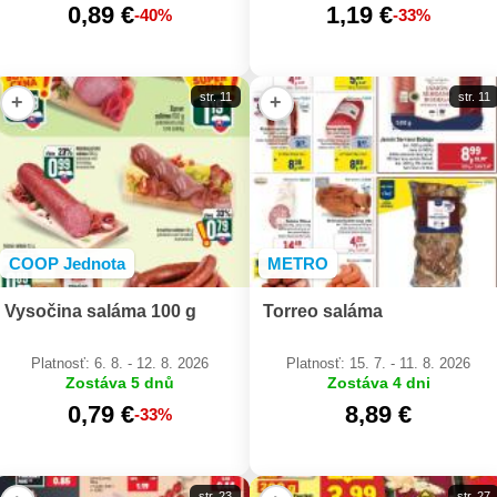
0,89 €
1,19 €
-40%
-33%
str. 11
str. 11
+
+
COOP Jednota
METRO
Vysočina saláma 100 g
Torreo saláma
Platnosť: 6. 8. - 12. 8. 2026
Platnosť: 15. 7. - 11. 8. 2026
Zostáva 5 dnů
Zostáva 4 dni
0,79 €
8,89 €
-33%
str. 23
str. 27